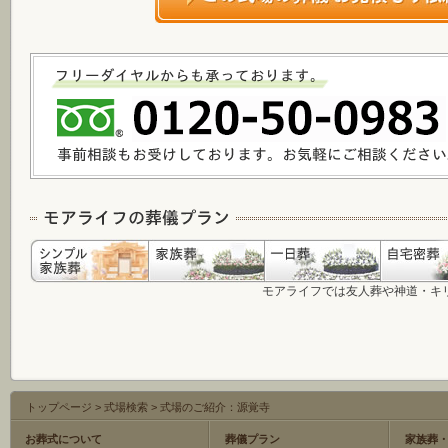
モアライフでは友人葬や神道・キ
トップページ
>
式場検索
>
式場のご紹介：源覚寺
お葬式について
葬儀プラン
家族葬