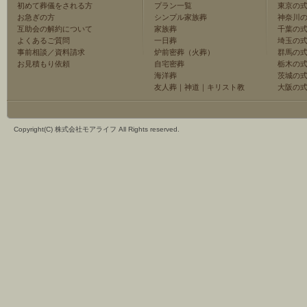
初めて葬儀をされる方
プラン一覧
東京の
お急ぎの方
シンプル家族葬
神奈川
互助会の解約について
家族葬
千葉の
よくあるご質問
一日葬
埼玉の
事前相談／資料請求
炉前密葬（火葬）
群馬の
お見積もり依頼
自宅密葬
栃木の
海洋葬
茨城の
友人葬
｜
神道
｜
キリスト教
大阪の
Copyright(C) 株式会社モアライフ All Rights reserved.