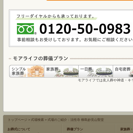
モアライフでは友人葬や神道・キ
トップページ
>
式場検索
>
式場のご紹介：法性寺 柳島妙見山聖堂
お葬式について
葬儀プラン
家族葬