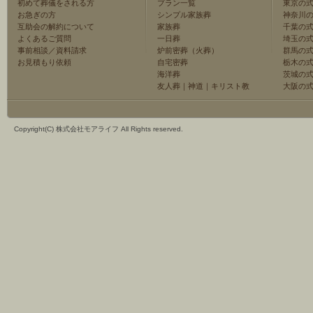
初めて葬儀をされる方
プラン一覧
東京の
お急ぎの方
シンプル家族葬
神奈川
互助会の解約について
家族葬
千葉の
よくあるご質問
一日葬
埼玉の
事前相談／資料請求
炉前密葬（火葬）
群馬の
お見積もり依頼
自宅密葬
栃木の
海洋葬
茨城の
友人葬
｜
神道
｜
キリスト教
大阪の
Copyright(C) 株式会社モアライフ All Rights reserved.