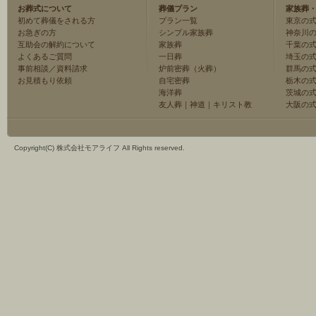
お葬式について
葬儀プラン
家族葬
初めて葬儀をされる方
プラン一覧
東京の
お急ぎの方
シンプル家族葬
神奈川
互助会の解約について
家族葬
千葉の
よくあるご質問
一日葬
埼玉の
事前相談／資料請求
炉前密葬（火葬）
群馬の
お見積もり依頼
自宅密葬
栃木の
海洋葬
茨城の
友人葬
｜
神道
｜
キリスト教
大阪の
Copyright(C) 株式会社モアライフ All Rights reserved.