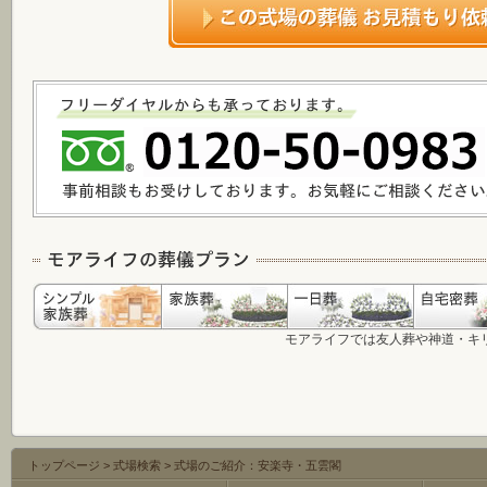
モアライフでは友人葬や神道・キ
トップページ
>
式場検索
>
式場のご紹介：安楽寺・五雲閣