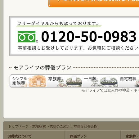
モアライフでは友人葬や神道・キ
トップページ
>
式場検索
>
式場のご紹介：本住寺郎長会館
お葬式について
葬儀プラン
家族葬