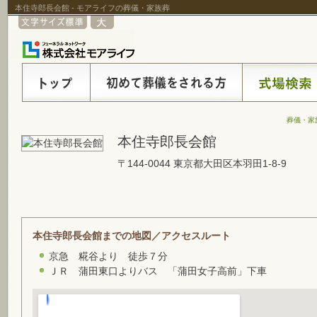
本住寺郎長会館 - モアライフの葬儀・家族葬
葬儀・家
本住寺郎長会館
〒144-0044 東京都大田区本羽田1-8-9
本住寺郎長会館までの地図／アクセスルート
京急 糀谷より 徒歩７分
ＪＲ 蒲田東口よりバス 「蒲田女子高前」下車