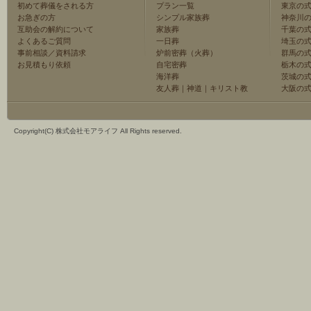
初めて葬儀をされる方
プラン一覧
東京の
お急ぎの方
シンプル家族葬
神奈川
互助会の解約について
家族葬
千葉の
よくあるご質問
一日葬
埼玉の
事前相談／資料請求
炉前密葬（火葬）
群馬の
お見積もり依頼
自宅密葬
栃木の
海洋葬
茨城の
友人葬
｜
神道
｜
キリスト教
大阪の
Copyright(C) 株式会社モアライフ All Rights reserved.