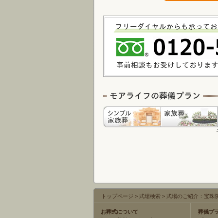
トップページ
>
式場検索
>
式場のご紹介：宝珠
お葬式について
葬儀プ