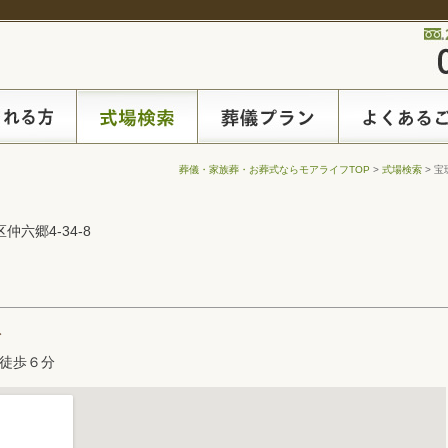
葬儀・家族葬・お葬式ならモアライフTOP
>
式場検索
> 宝
区仲六郷4-34-8
ト
徒歩６分