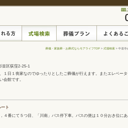
葬儀・家族葬・お葬式ならモアライフTOP
>
式場検索
> 中道寺
杉並区荻窪2-25-1
、１日１喪家なのでゆったりとしたご葬儀が行えます。またエレベータ
い会館です。
ルート
，４番にて５つ目、「川南」バス停下車。バスの便は１０分おき位にあ