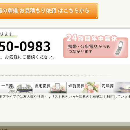
モアライフでは友人葬や神道・キリスト教といった宗教のお葬式にも対応していま