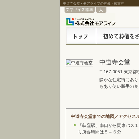
中道寺会堂 - モアライフの葬儀・家族葬
中道寺会堂
〒167-0051 東京都
静かな住宅街にあり
もあり使い勝手の良
中道寺会堂までの地図／アクセス
「荻窪駅」南口から関東バス１
り所要時間は５～６分