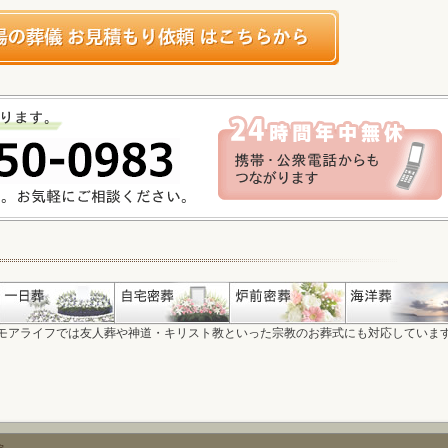
モアライフでは友人葬や神道・キリスト教といった宗教のお葬式にも対応していま