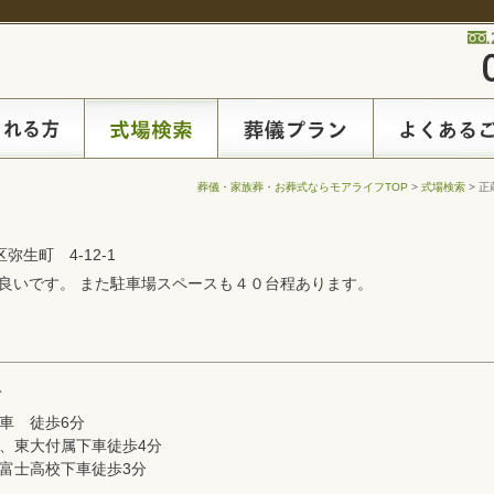
葬儀・家族葬・お葬式ならモアライフTOP
>
式場検索
> 正
区弥生町 4-12-1
良いです。 また駐車場スペースも４０台程あります。
ト
車 徒歩6分
、東大付属下車徒歩4分
富士高校下車徒歩3分