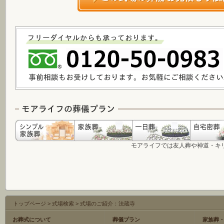
モアライフでは友人葬や神道・キ
トップページ
>
式場検索
>
式場のご紹介：法蔵寺
お葬式について
葬儀プラン
家族葬