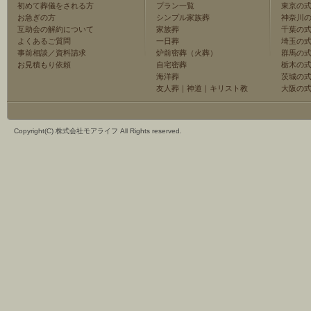
初めて葬儀をされる方
プラン一覧
東京の
お急ぎの方
シンプル家族葬
神奈川
互助会の解約について
家族葬
千葉の
よくあるご質問
一日葬
埼玉の
事前相談／資料請求
炉前密葬（火葬）
群馬の
お見積もり依頼
自宅密葬
栃木の
海洋葬
茨城の
友人葬
｜
神道
｜
キリスト教
大阪の
Copyright(C) 株式会社モアライフ All Rights reserved.