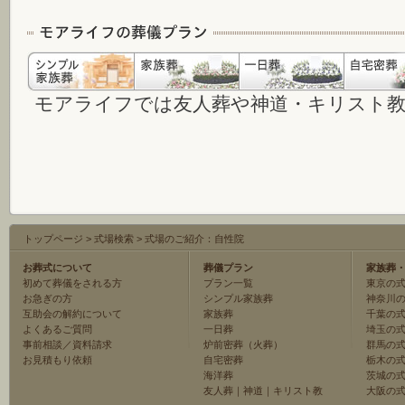
モアライフでは友人葬や神道・キリスト
トップページ
>
式場検索
>
式場のご紹介：自性院
お葬式について
葬儀プラン
家族葬
初めて葬儀をされる方
プラン一覧
東京の
お急ぎの方
シンプル家族葬
神奈川
互助会の解約について
家族葬
千葉の
よくあるご質問
一日葬
埼玉の
事前相談／資料請求
炉前密葬（火葬）
群馬の
お見積もり依頼
自宅密葬
栃木の
海洋葬
茨城の
友人葬
｜
神道
｜
キリスト教
大阪の