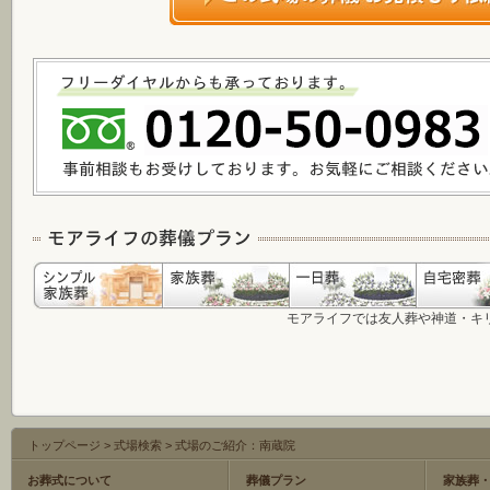
モアライフでは友人葬や神道・キ
トップページ
>
式場検索
>
式場のご紹介：南蔵院
お葬式について
葬儀プラン
家族葬