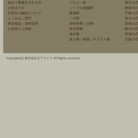
初めて葬儀をされる方
プラン一覧
東京の
お急ぎの方
シンプル家族葬
神奈川
互助会の解約について
家族葬
千葉の
よくあるご質問
一日葬
埼玉の
事前相談／資料請求
炉前密葬（火葬）
群馬の
お見積もり依頼
自宅密葬
栃木の
海洋葬
茨城の
友人葬
｜
神道
｜
キリスト教
大阪の
Copyright(C) 株式会社モアライフ All Rights reserved.