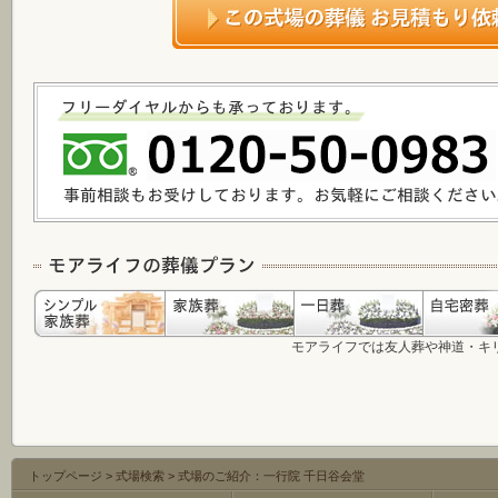
モアライフでは友人葬や神道・キ
トップページ
>
式場検索
>
式場のご紹介：一行院 千日谷会堂