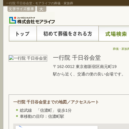
一行院 千日谷会堂 - モアライフの葬儀・家族葬
葬儀・家族
一行院 千日谷会堂
〒162-0012 東京都新宿区南元町19
駅から近く、交通の便の良い会場です。
一行院 千日谷会堂までの地図／アクセスルート
総武線 「信濃町」 徒歩1分
車移動の目印：信濃町駅