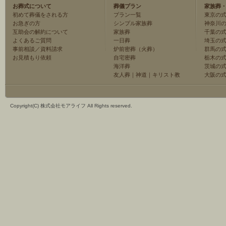
お葬式について
葬儀プラン
家族葬
初めて葬儀をされる方
プラン一覧
東京の
お急ぎの方
シンプル家族葬
神奈川
互助会の解約について
家族葬
千葉の
よくあるご質問
一日葬
埼玉の
事前相談／資料請求
炉前密葬（火葬）
群馬の
お見積もり依頼
自宅密葬
栃木の
海洋葬
茨城の
友人葬
｜
神道
｜
キリスト教
大阪の
Copyright(C) 株式会社モアライフ All Rights reserved.