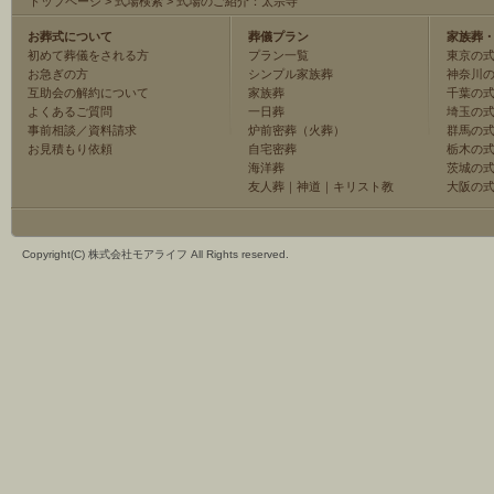
トップページ
>
式場検索
>
式場のご紹介：太宗寺
お葬式について
葬儀プラン
家族葬
初めて葬儀をされる方
プラン一覧
東京の
お急ぎの方
シンプル家族葬
神奈川
互助会の解約について
家族葬
千葉の
よくあるご質問
一日葬
埼玉の
事前相談／資料請求
炉前密葬（火葬）
群馬の
お見積もり依頼
自宅密葬
栃木の
海洋葬
茨城の
友人葬
｜
神道
｜
キリスト教
大阪の
Copyright(C) 株式会社モアライフ All Rights reserved.