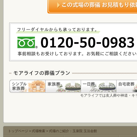
モアライフでは友人葬や神道・キ
トップページ
>
式場検索
>
式場のご紹介：玉泉院 玉法会館