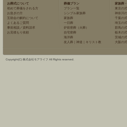
お葬式について
葬儀プラン
家族葬
初めて葬儀をされる方
プラン一覧
東京の
お急ぎの方
シンプル家族葬
神奈川
互助会の解約について
家族葬
千葉の
よくあるご質問
一日葬
埼玉の
事前相談／資料請求
炉前密葬（火葬）
群馬の
お見積もり依頼
自宅密葬
栃木の
海洋葬
茨城の
友人葬
｜
神道
｜
キリスト教
大阪の
Copyright(C) 株式会社モアライフ All Rights reserved.