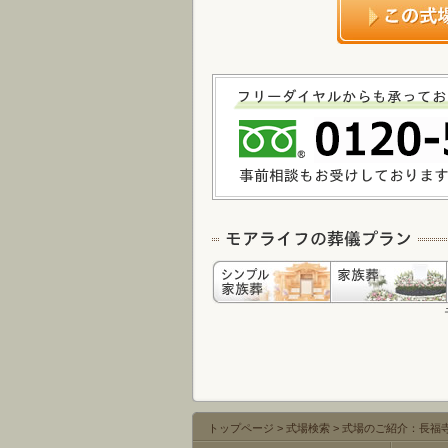
トップページ
>
式場検索
>
式場のご紹介：長福寺