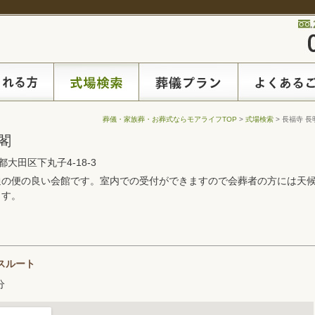
葬儀・家族葬・お葬式ならモアライフTOP
>
式場検索
> 長福寺 長
閣
京都大田区下丸子4-18-3
通の便の良い会館です。室内での受付ができますので会葬者の方には天
ます。
スルート
分