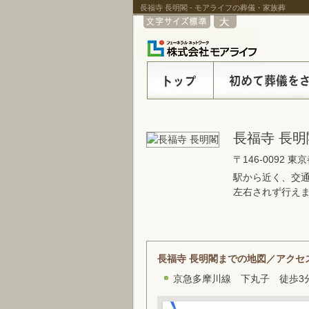
長福寺 長明閣 - モアライフの葬儀・家族葬
長福寺 長明
〒146-0092 東
駅から近く、交
左右されず行え
長福寺 長明閣までの地図／アクセ
京急多摩川線 下丸子 徒歩3