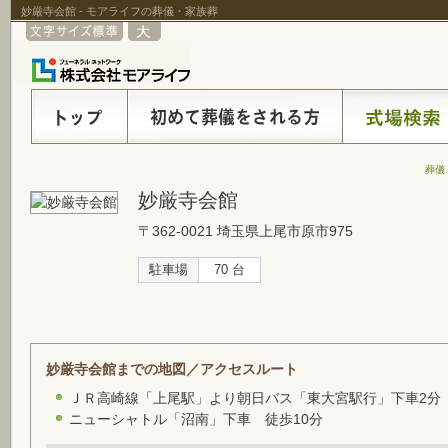
妙厳寺会館 - モアライフの葬儀・家族葬
葬儀
妙厳寺会館
〒362-0021 埼玉県上尾市原市975
駐車場
70 台
妙厳寺会館までの地図／アクセスルート
ＪＲ高崎線「上尾駅」より朝日バス「東大宮駅行」下車2分
ニューシャトル「沼南」下車 徒歩10分