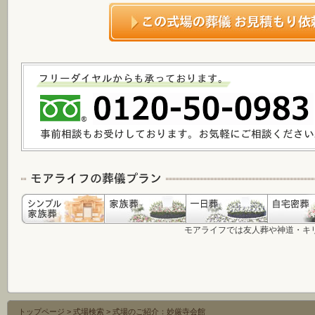
モアライフでは友人葬や神道・キ
トップページ
>
式場検索
>
式場のご紹介：妙厳寺会館