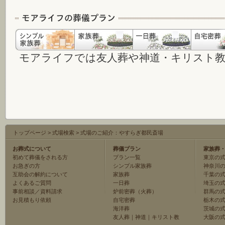
モアライフでは友人葬や神道・キリスト
トップページ
>
式場検索
>
式場のご紹介：やすらぎ都民斎場
お葬式について
葬儀プラン
家族葬
初めて葬儀をされる方
プラン一覧
東京の
お急ぎの方
シンプル家族葬
神奈川
互助会の解約について
家族葬
千葉の
よくあるご質問
一日葬
埼玉の
事前相談／資料請求
炉前密葬（火葬）
群馬の
お見積もり依頼
自宅密葬
栃木の
海洋葬
茨城の
友人葬
｜
神道
｜
キリスト教
大阪の