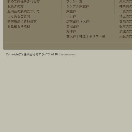
初めて葬儀をされる方
プラン一覧
東京の
お急ぎの方
シンプル家族葬
神奈川
互助会の解約について
家族葬
千葉の
よくあるご質問
一日葬
埼玉の
事前相談／資料請求
炉前密葬（火葬）
群馬の
お見積もり依頼
自宅密葬
栃木の
海洋葬
茨城の
友人葬
｜
神道
｜
キリスト教
大阪の
Copyright(C) 株式会社モアライフ All Rights reserved.