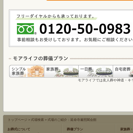
モアライフでは友人葬や神道・キ
トップページ
>
式場検索
>
式場のご紹介：延命寺遍照閣会館
お葬式について
葬儀プラン
家族葬