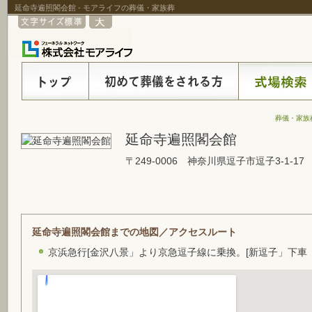
延命寺遍照閣会館 - モアライフの葬儀・家族葬
葬儀・家族
延命寺遍照閣会館
〒249-0006 神奈川県逗子市逗子3-1-17
延命寺遍照閣会館までの地図／アクセスルート
京浜急行[金沢八景」より京急逗子線に乗換。[新逗子」下車