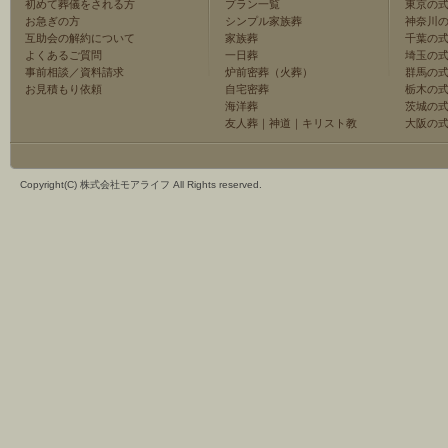
初めて葬儀をされる方
プラン一覧
東京の
お急ぎの方
シンプル家族葬
神奈川
互助会の解約について
家族葬
千葉の
よくあるご質問
一日葬
埼玉の
事前相談／資料請求
炉前密葬（火葬）
群馬の
お見積もり依頼
自宅密葬
栃木の
海洋葬
茨城の
友人葬
｜
神道
｜
キリスト教
大阪の
Copyright(C) 株式会社モアライフ All Rights reserved.