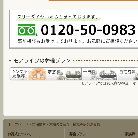
モアライフでは友人葬や神道・キ
トップページ
>
式場検索
>
式場のご紹介：龍散寺伊勢原会館
お葬式について
葬儀プラン
家族葬