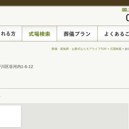
葬儀・家族葬・お葬式ならモアライフTOP
>
式場検索
> 妙
戸川区谷河内1-6-12
ト