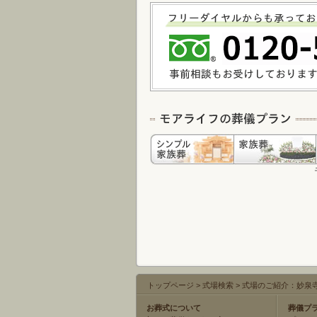
トップページ
>
式場検索
>
式場のご紹介：妙泉
お葬式について
葬儀プ