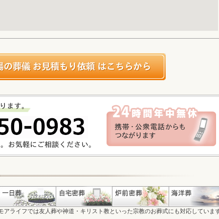
モアライフでは友人葬や神道・キリスト教といった宗教のお葬式にも対応していま