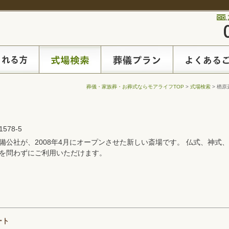
葬儀・家族葬・お葬式ならモアライフTOP
>
式場検索
> 楢原
78-5
備公社が、2008年4月にオープンさせた新しい斎場です。 仏式、神式
を問わずにご利用いただけます。
ート