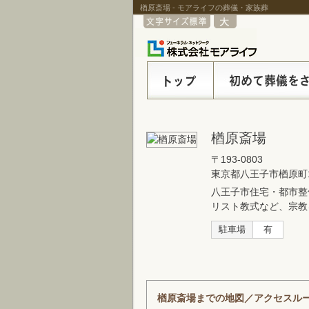
楢原斎場 - モアライフの葬儀・家族葬
楢原斎場
〒193-0803
東京都八王子市楢原町15
八王子市住宅・都市整
リスト教式など、宗教
駐車場
有
楢原斎場までの地図／アクセスル