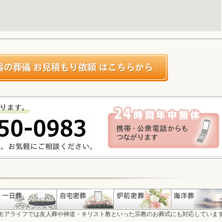
モアライフでは友人葬や神道・キリスト教といった宗教のお葬式にも対応していま