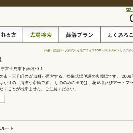
葬儀・家族葬・お葬式ならモアライフTOP
>
式場検索
> しののめ
里
埼玉県富士見市下南畑70-1
の市・三芳町の2市1町が運営する、葬儀式場併設の火葬場です。 2008
ばかりの、清潔な斎場です。 しののめの里では、花祭壇及びアートフ
だくことが出来ません。ご注意ください。
スルート