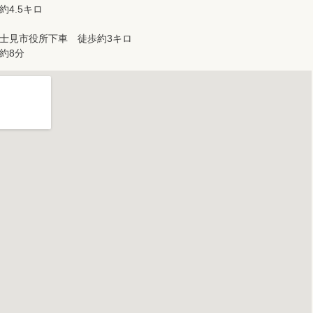
4.5キロ
士見市役所下車 徒歩約3キロ
約8分