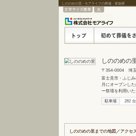
しののめの里 - モアライフの葬儀・家族葬
しののめの
〒354-0004 
富士見市・ふじみ
月にオープンした
ー祭壇を利用いた
駐車場
282 台
しののめの里までの地図／アクセ