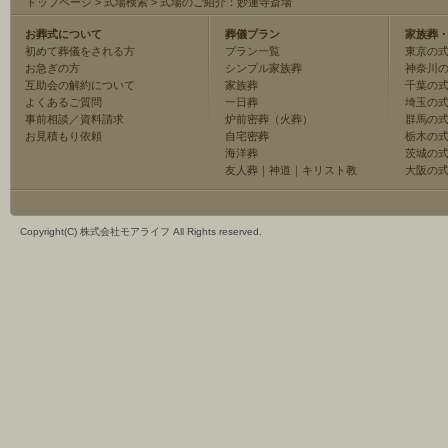
トップページ
>
式場検索
>
式場のご紹介：妙蓮寺斎場
お葬式について
葬儀プラン
家族葬
初めて葬儀をされる方
プラン一覧
東京の
お急ぎの方
シンプル家族葬
神奈川
互助会の解約について
家族葬
千葉の
よくあるご質問
一日葬
埼玉の
事前相談／資料請求
炉前密葬（火葬）
群馬の
お見積もり依頼
自宅密葬
栃木の
海洋葬
茨城の
友人葬
｜
神道
｜
キリスト教
大阪の
Copyright(C) 株式会社モアライフ All Rights reserved.