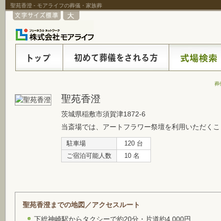
聖苑香澄 - モアライフの葬儀・家族葬
葬
聖苑香澄
茨城県稲敷市須賀津1872-6
当斎場では、アートフラワー祭壇を利用いただくこ
駐車場
120 台
ご宿泊可能人数
10 名
聖苑香澄までの地図／アクセスルート
下総神崎駅からタクシーで約20分・片道約4,000円