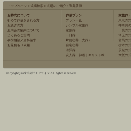
トップページ
>
式場検索
>
式場のご紹介：聖苑香澄
お葬式について
葬儀プラン
家族葬
初めて葬儀をされる方
プラン一覧
東京の
お急ぎの方
シンプル家族葬
神奈川
互助会の解約について
家族葬
千葉の
よくあるご質問
一日葬
埼玉の
事前相談／資料請求
炉前密葬（火葬）
群馬の
お見積もり依頼
自宅密葬
栃木の
海洋葬
茨城の
友人葬
｜
神道
｜
キリスト教
大阪の
Copyright(C) 株式会社モアライフ All Rights reserved.