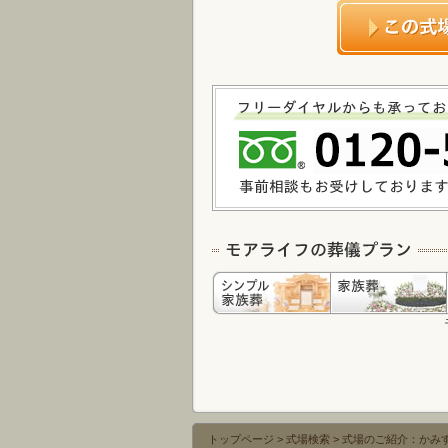
トップページ
>
式場検索
>
式場のご紹介：かみ