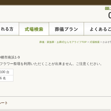
葬儀・家族葬・お葬式ならモアライフTOP
>
式場検索
> かみす
栖市南浜1-9
フラワー祭壇を利用いただくことが出来ません。ご注意ください。
100 台
6 名
ルート