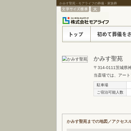
かみす聖苑 - モアライフの葬儀・家族葬
かみす聖苑
〒314-0111
茨城県神
当斎場では、アート
駐車場
ご宿泊可能人数
かみす聖苑までの地図／アクセス