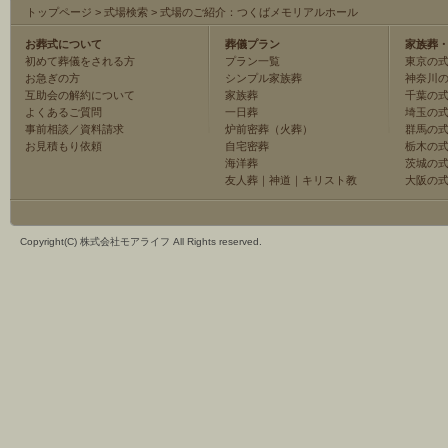
トップページ
>
式場検索
>
式場のご紹介：つくばメモリアルホール
お葬式について
葬儀プラン
家族葬
初めて葬儀をされる方
プラン一覧
東京の
お急ぎの方
シンプル家族葬
神奈川
互助会の解約について
家族葬
千葉の
よくあるご質問
一日葬
埼玉の
事前相談／資料請求
炉前密葬（火葬）
群馬の
お見積もり依頼
自宅密葬
栃木の
海洋葬
茨城の
友人葬
｜
神道
｜
キリスト教
大阪の
Copyright(C) 株式会社モアライフ All Rights reserved.