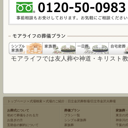
モアライフでは友人葬や神道・キリスト
トップページ
>
式場検索
>
式場のご紹介：日立金沢葬祭場/日立市金沢火葬場
お葬式について
葬儀プラン
家族葬
初めて葬儀をされる方
プラン一覧
東京の
お急ぎの方
シンプル家族葬
神奈川
互助会の解約について
家族葬
千葉の