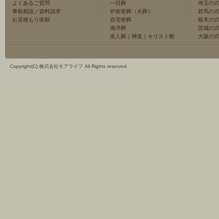
よくあるご質問
一日葬
埼玉の
事前相談／資料請求
炉前密葬（火葬）
群馬の
お見積もり依頼
自宅密葬
栃木の
海洋葬
茨城の
友人葬
｜
神道
｜
キリスト教
大阪の
Copyright(C) 株式会社モアライフ All Rights reserved.