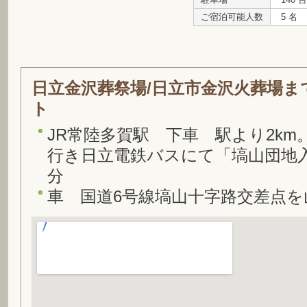
駐車場
140 台
ご宿泊可能人数
5 名
日立金沢葬祭場/日立市金沢火葬場
ト
JR常陸多賀駅 下車 駅より2k
行き日立電鉄バスにて「塙山団地
分
車 国道6号線塙山十字路交差点を