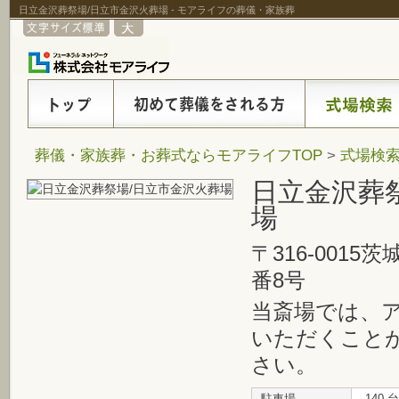
日立金沢葬祭場/日立市金沢火葬場 - モアライフの葬儀・家族葬
葬儀・家族葬・お葬式ならモアライフTOP
>
式場検
日立金沢葬
場
〒316-001
番8号
当斎場では、
いただくこと
さい。