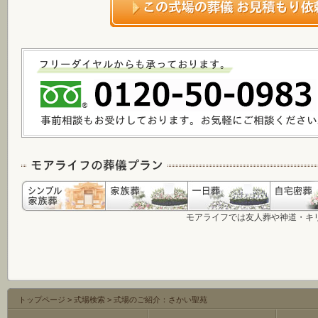
モアライフでは友人葬や神道・キ
トップページ
>
式場検索
>
式場のご紹介：さかい聖苑