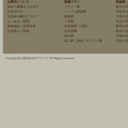
お葬式について
葬儀プラン
家族葬
初めて葬儀をされる方
プラン一覧
東京の
お急ぎの方
シンプル家族葬
神奈川
互助会の解約について
家族葬
千葉の
よくあるご質問
一日葬
埼玉の
事前相談／資料請求
炉前密葬（火葬）
群馬の
お見積もり依頼
自宅密葬
栃木の
海洋葬
茨城の
友人葬
｜
神道
｜
キリスト教
大阪の
Copyright(C) 株式会社モアライフ All Rights reserved.