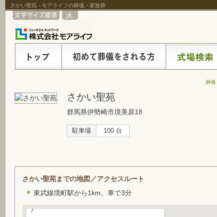
さかい聖苑 - モアライフの葬儀・家族葬
葬儀
さかい聖苑
群馬県伊勢崎市境美原18
駐車場
100 台
さかい聖苑までの地図／アクセスルート
東武線境町駅から1km、車で3分