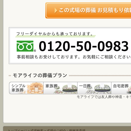
モアライフでは友人葬や神道・キ
トップページ
>
式場検索
>
式場のご紹介：館林市斎場