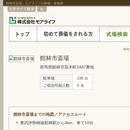
館林市斎場 - モアライフの葬儀・家族葬
葬儀
館林市斎場
群馬県館林市苗木町2487番地
駐車場
230 台
ご宿泊可能人数
5 名
館林市斎場までの地図／アクセスルート
東武伊勢崎線館林駅から4km、車で10分