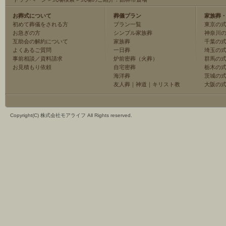
お葬式について
葬儀プラン
家族葬
初めて葬儀をされる方
プラン一覧
東京の
お急ぎの方
シンプル家族葬
神奈川
互助会の解約について
家族葬
千葉の
よくあるご質問
一日葬
埼玉の
事前相談／資料請求
炉前密葬（火葬）
群馬の
お見積もり依頼
自宅密葬
栃木の
海洋葬
茨城の
友人葬
｜
神道
｜
キリスト教
大阪の
Copyright(C) 株式会社モアライフ All Rights reserved.