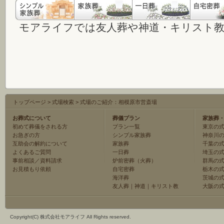
モアライフでは友人葬や神道・キリスト
トップページ
>
式場検索
>
式場のご紹介：相模原市営斎場
お葬式について
葬儀プラン
家族葬
初めて葬儀をされる方
プラン一覧
東京の
お急ぎの方
シンプル家族葬
神奈川
互助会の解約について
家族葬
千葉の
よくあるご質問
一日葬
埼玉の
事前相談／資料請求
炉前密葬（火葬）
群馬の
お見積もり依頼
自宅密葬
栃木の
海洋葬
茨城の
友人葬
｜
神道
｜
キリスト教
大阪の
Copyright(C) 株式会社モアライフ All Rights reserved.