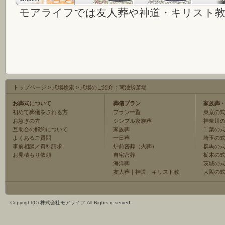
モアライフでは友人葬や神道・キリスト
トップページ
>
式場検索
>
式場のご紹介：南池袋斎場
お葬式について
葬儀プラン
家族葬
初めて葬儀をされる方
プラン一覧
東京の
お急ぎの方
シンプル家族葬
神奈川
互助会の解約について
家族葬
千葉の
よくあるご質問
一日葬
埼玉の
事前相談／資料請求
炉前密葬（火葬）
群馬の
お見積もり依頼
自宅密葬
栃木の
海洋葬
茨城の
友人葬
｜
神道
｜
キリスト教
大阪の
Copyright(C) 株式会社モアライフ All Rights reserved.