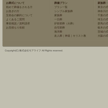
お葬式について
葬儀プラン
家族葬
初めて葬儀をされる方
プラン一覧
東京の
お急ぎの方
シンプル家族葬
神奈川
互助会の解約について
家族葬
千葉の
よくあるご質問
一日葬
埼玉の
事前相談／資料請求
炉前密葬（火葬）
群馬の
お見積もり依頼
自宅密葬
栃木の
海洋葬
茨城の
友人葬
｜
神道
｜
キリスト教
大阪の
Copyright(C) 株式会社モアライフ All Rights reserved.