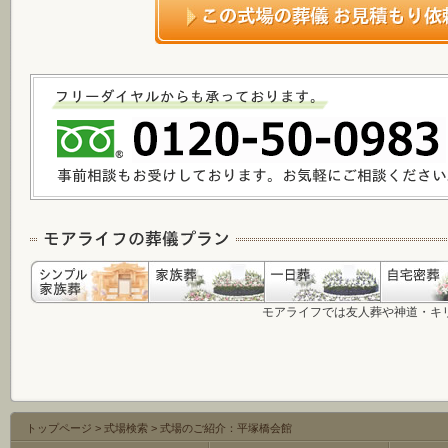
モアライフでは友人葬や神道・キ
トップページ
>
式場検索
>
式場のご紹介：平塚橋会館