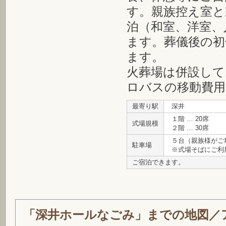
す。親族控え室と
泊（和室、洋室、
ます。葬儀後の初
ます。
火葬場は併設して
ロバスの移動費用
最寄り駅
深井
１階 … 20席
式場規模
２階 … 30席
５台（親族様がご
駐車場
※式場そばにご利
ご宿泊できます。
「深井ホールなごみ」までの地図／