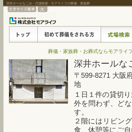
深井ホールなごみ - 式場検索 - モアライフの葬儀・家族葬
葬儀・家族葬・お葬式ならモアライフ
深井ホールな
〒599-8271 
地
１日１件の貸切り
外を問わず、ど
す。
２階にはリビン
食、休憩等にご自