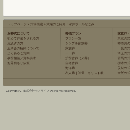
トップページ
>
式場検索
>
式場のご紹介：深井ホールなごみ
お葬式について
葬儀プラン
家族葬
初めて葬儀をされる方
プラン一覧
東京の
お急ぎの方
シンプル家族葬
神奈川
互助会の解約について
家族葬
千葉の
よくあるご質問
一日葬
埼玉の
事前相談／資料請求
炉前密葬（火葬）
群馬の
お見積もり依頼
自宅密葬
栃木の
海洋葬
茨城の
友人葬
｜
神道
｜
キリスト教
大阪の
Copyright(C) 株式会社モアライフ All Rights reserved.