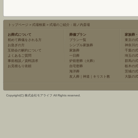
トップページ
>
式場検索
>
式場のご紹介：堀ノ内斎場
お葬式について
葬儀プラン
家族葬
初めて葬儀をされる方
プラン一覧
東京の
お急ぎの方
シンプル家族葬
神奈川
互助会の解約について
家族葬
千葉の
よくあるご質問
一日葬
埼玉の
事前相談／資料請求
炉前密葬（火葬）
群馬の
お見積もり依頼
自宅密葬
栃木の
海洋葬
茨城の
友人葬
｜
神道
｜
キリスト教
大阪の
Copyright(C) 株式会社モアライフ All Rights reserved.