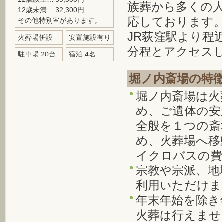
族葬から多くの
12歳未満… 32,300円
応しております
その他特別室があります。
JR荻窪駅より程
火葬場併設
安置施設有り
分程とアクセス
駐車場 20台
宿泊 4名
堀ノ内斎場の特
堀ノ内斎場は火
め、ご遺体の安
全般を１つの斎
め、火葬場へ移
イクロバスの費
宗教や宗派、地
利用いただけま
年末年始を除き
火葬は行えませ