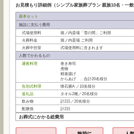
お見積もり詳細例（シンプル家族葬プラン 親族10名・一般
基本セット
施設に支払う費用
式場使用料
堀ノ内斎場「雪の間」ご利用
火葬料金
堀ノ内斎場 ご利用
火葬中控室
式場使用料に含まれます
人数でかわるもの
通夜料理
巻き寿司
煮物
精進揚げ
からあげ …合計20名様分
告別式料理
懐石膳A ／10名様分
返礼品
タオル2種／20名様分
飲み物
計2日／20名様分
配膳係
計2日
お葬式にかかる総費用