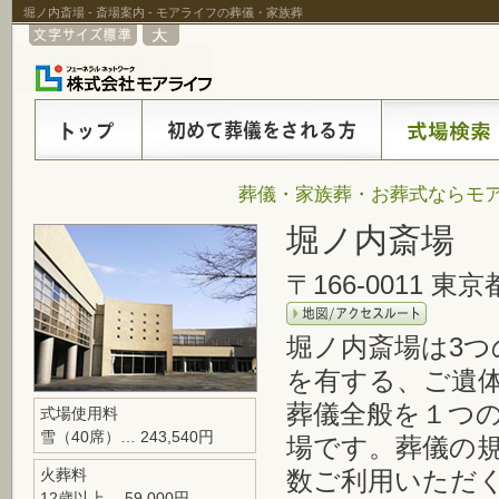
堀ノ内斎場 - 斎場案内 - モアライフの葬儀・家族葬
葬儀・家族葬・お葬式ならモア
堀ノ内斎場
〒166-0011 東
堀ノ内斎場は3つ
を有する、ご遺
葬儀全般を１つ
式場使用料
雪（40席）… 243,540円
場です。葬儀の
火葬料
数ご利用いただ
12歳以上… 59,000円