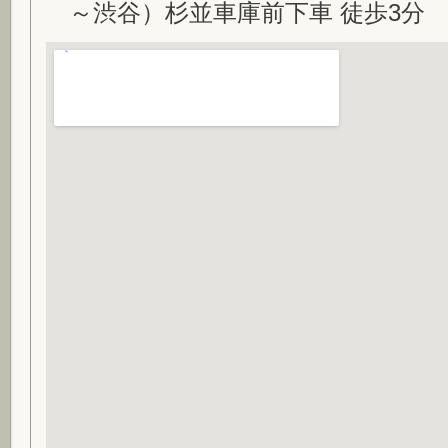
～渋谷）杉並車庫前下車 徒歩3分