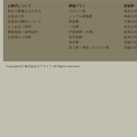
お葬式について
葬儀プラン
家族葬
初めて葬儀をされる方
プラン一覧
東京の
お急ぎの方
シンプル家族葬
神奈川
互助会の解約について
家族葬
千葉の
よくあるご質問
一日葬
埼玉の
事前相談／資料請求
炉前密葬（火葬）
群馬の
お見積もり依頼
自宅密葬
栃木の
海洋葬
茨城の
友人葬
｜
神道
｜
キリスト教
大阪の
Copyright(C) 株式会社モアライフ All Rights reserved.