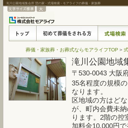
滝川公園地域集会所 憩の家 - 式場検索 - モアライフの葬儀・家族葬
葬儀・家族葬・お葬式ならモアライフTOP
>
滝川公園地域
〒530-0043 大
35名程度の規模
なります。
区地域の方はど
が、町内会費未納
ります。2階の控
加料金10,000