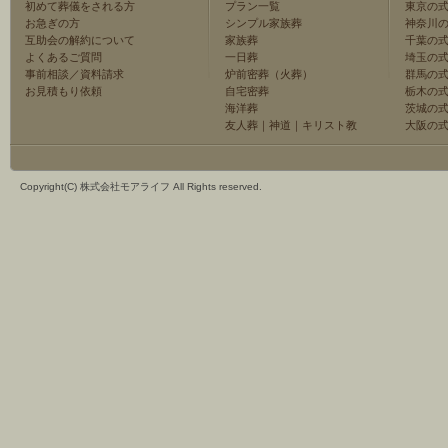
初めて葬儀をされる方
プラン一覧
東京の
お急ぎの方
シンプル家族葬
神奈川
互助会の解約について
家族葬
千葉の
よくあるご質問
一日葬
埼玉の
事前相談／資料請求
炉前密葬（火葬）
群馬の
お見積もり依頼
自宅密葬
栃木の
海洋葬
茨城の
友人葬
｜
神道
｜
キリスト教
大阪の
Copyright(C) 株式会社モアライフ All Rights reserved.