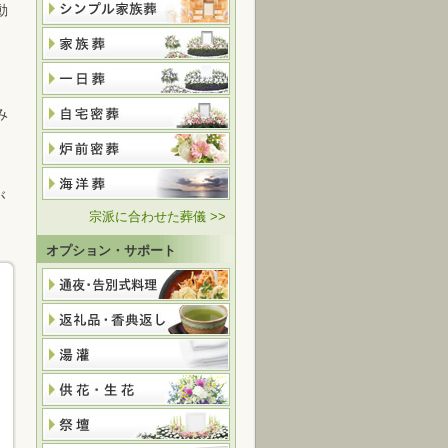
動
み
が
宗派に合わせた葬儀 >>
オプション・サポート