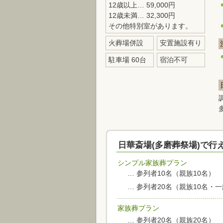
12歳以上… 59,000円
12歳未満… 32,300円
その他特別室があります。
火葬場併設
安置施設有り
駐車場 60台
宿泊不可
日華斎場(多磨葬祭場)で行
シンプル家族葬プラン
… 参列者10名（親族10名）
… 参列者20名（親族10名・
家族葬プラン
… 参列者20名（親族20名）