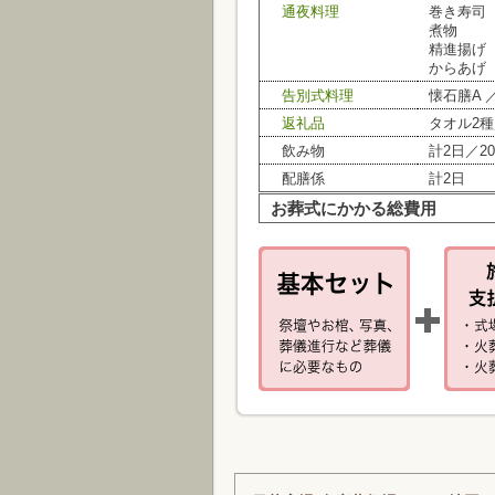
通夜料理
巻き寿司
煮物
精進揚げ
からあげ
告別式料理
懐石膳A 
返礼品
タオル2種
飲み物
計2日／2
配膳係
計2日
お葬式にかかる総費用