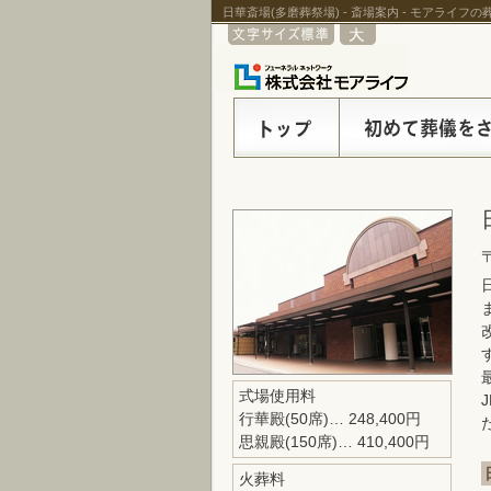
日華斎場(多磨葬祭場) - 斎場案内 - モアライフ
式場使用料
行華殿(50席)… 248,400円
思親殿(150席)… 410,400円
火葬料