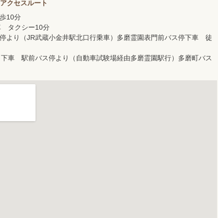
／アクセスルート
歩10分
 タクシー10分
停より（JR武蔵小金井駅北口行乗車）多磨霊園表門前バス停下車 徒
口下車 駅前バス停より（自動車試験場経由多磨霊園駅行）多磨町バス