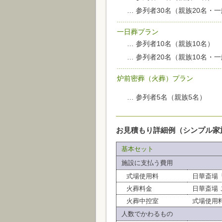
… 参列者30名（親族20名・
一日葬プラン
… 参列者10名（親族10名）
… 参列者20名（親族10名・
炉前密葬（火葬）プラン
… 参列者5名（親族5名）
お見積もり詳細例（シンプル家族
基本セット
施設に支払う費用
式場使用料
日華斎場
火葬料金
日華斎場 
火葬中控室
式場使用
人数でかわるもの