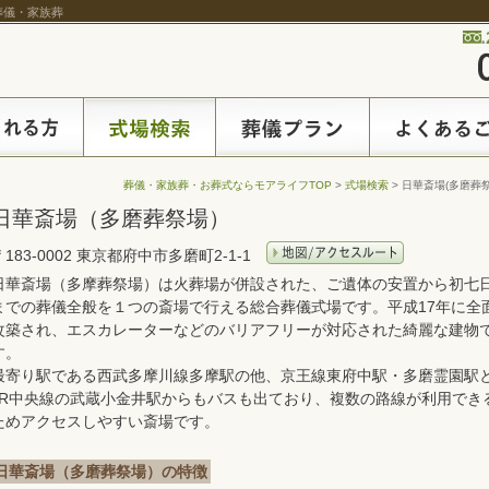
の葬儀・家族葬
葬儀・家族葬・お葬式ならモアライフTOP
>
式場検索
> 日華斎場(多磨葬祭
日華斎場（多磨葬祭場）
〒183-0002 東京都府中市多磨町2-1-1
日華斎場（多摩葬祭場）は火葬場が併設された、ご遺体の安置から初七
までの葬儀全般を１つの斎場で行える総合葬儀式場です。平成17年に全
改築され、エスカレーターなどのバリアフリーが対応された綺麗な建物
す。
最寄り駅である西武多摩川線多摩駅の他、京王線東府中駅・多磨霊園駅
JR中央線の武蔵小金井駅からもバスも出ており、複数の路線が利用でき
ためアクセスしやすい斎場です。
日華斎場（多磨葬祭場）の特徴