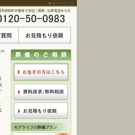
サイトマップ
場)
日
面
で
と
る
モアライフの葬儀プラン