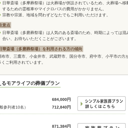
日華斎場（多摩葬祭場）は火葬場が併設されているため、火葬場へ移
するための霊柩車やマイクロバスの費用がかかりません。
宗教や宗派、地域を問わずどなたでもご利用いただけます。
注意点
日華斎場（多磨葬祭場）は人気のある斎場のため、時期によっては混
合い、お待ちいただくことがございます。
日華斎場（多磨葬祭場）を利用される方の傾向
調布市、三鷹市、小金井市、武蔵野市、国分寺市、府中市、小平市の方
多くご利用されています。
えるモアライフの葬儀プラン
684,000円
一般参列者10名）
712,840円
871,384円