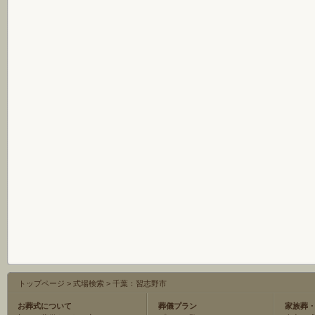
トップページ
>
式場検索
>
千葉：習志野市
お葬式について
葬儀プラン
家族葬