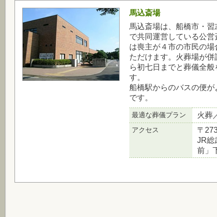
馬込斎場
馬込斎場は、船橋市・習
で共同運営している公営
は喪主が４市の市民の場
ただけます。火葬場が併
ら初七日までと葬儀全般
す。
船橋駅からのバスの便が
です。
最適な葬儀プラン
火葬
アクセス
〒27
JR
前」