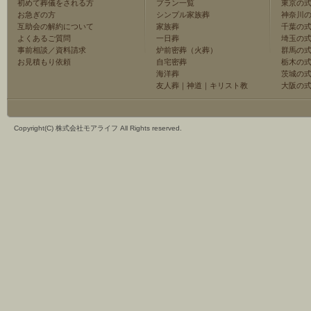
初めて葬儀をされる方
プラン一覧
東京の
お急ぎの方
シンプル家族葬
神奈川
互助会の解約について
家族葬
千葉の
よくあるご質問
一日葬
埼玉の
事前相談／資料請求
炉前密葬（火葬）
群馬の
お見積もり依頼
自宅密葬
栃木の
海洋葬
茨城の
友人葬
｜
神道
｜
キリスト教
大阪の
Copyright(C) 株式会社モアライフ All Rights reserved.