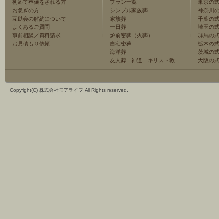
初めて葬儀をされる方
プラン一覧
東京の
お急ぎの方
シンプル家族葬
神奈川
互助会の解約について
家族葬
千葉の
よくあるご質問
一日葬
埼玉の
事前相談／資料請求
炉前密葬（火葬）
群馬の
お見積もり依頼
自宅密葬
栃木の
海洋葬
茨城の
友人葬
｜
神道
｜
キリスト教
大阪の
Copyright(C) 株式会社モアライフ All Rights reserved.