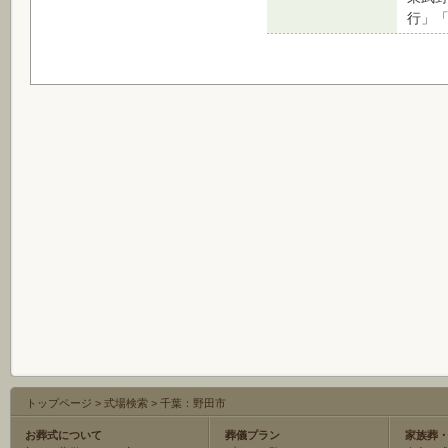
行」「
トップページ
>
式場検索
>
千葉：野田市
お葬式について
葬儀プラン
家族葬