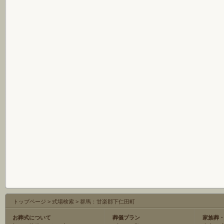
トップページ
>
式場検索
>
群馬：甘楽郡下仁田町
お葬式について
葬儀プラン
家族葬