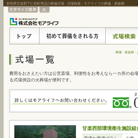
群馬県甘楽郡下仁田町周辺の葬儀式場 - 式場検索 - モアライフの葬儀・家族葬
葬儀・家族葬・
費用をおさえたい方は公営斎場、利便性をお考えなら一カ所の会
る式場併設の火葬場が便利です。
甘楽西部環境衛生施設組