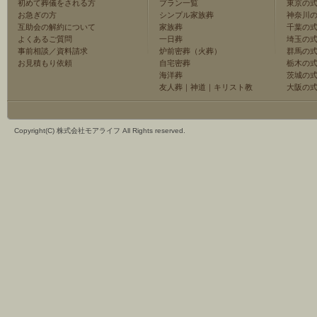
初めて葬儀をされる方
プラン一覧
東京の
お急ぎの方
シンプル家族葬
神奈川
互助会の解約について
家族葬
千葉の
よくあるご質問
一日葬
埼玉の
事前相談／資料請求
炉前密葬（火葬）
群馬の
お見積もり依頼
自宅密葬
栃木の
海洋葬
茨城の
友人葬
｜
神道
｜
キリスト教
大阪の
Copyright(C) 株式会社モアライフ All Rights reserved.