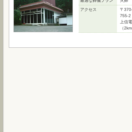
最適な葬儀プラン
火葬
アクセス
〒37
755-2
上信
（2k