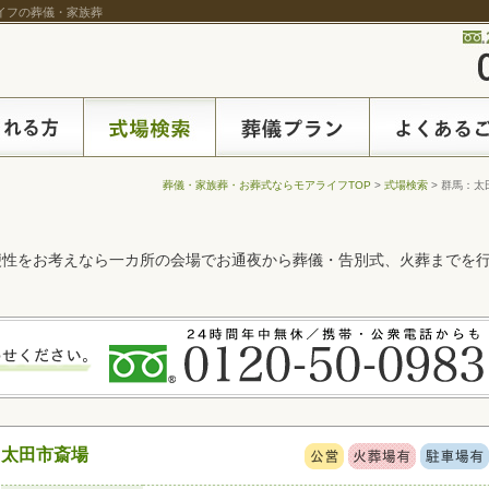
ライフの葬儀・家族葬
葬儀・家族葬・お葬式ならモアライフTOP
>
式場検索
> 群馬：太
便性をお考えなら一カ所の会場でお通夜から葬儀・告別式、火葬までを
太田市斎場