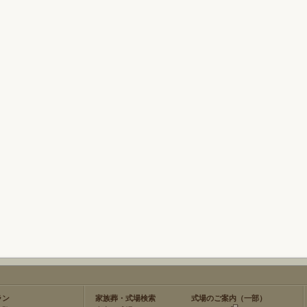
ラン
家族葬・式場検索
式場のご案内（一部）