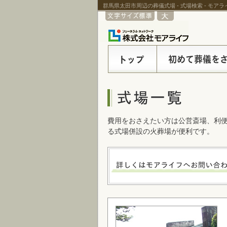
群馬県太田市周辺の葬儀式場 - 式場検索 - モア
費用をおさえたい方は公営斎場、利
る式場併設の火葬場が便利です。