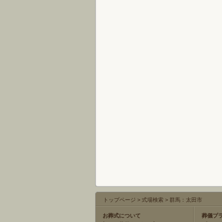
トップページ
>
式場検索
>
群馬：太田市
お葬式について
葬儀プ