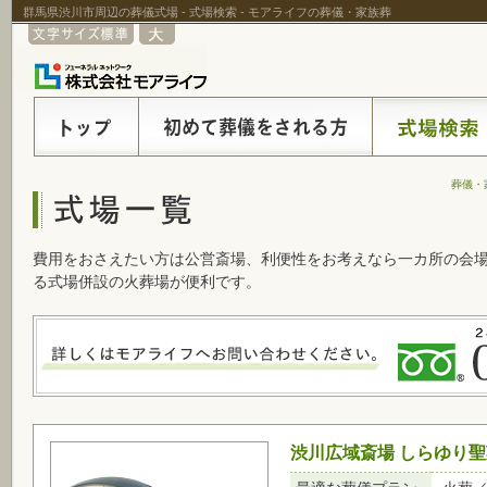
群馬県渋川市周辺の葬儀式場 - 式場検索 - モアライフの葬儀・家族葬
葬儀・
費用をおさえたい方は公営斎場、利便性をお考えなら一カ所の会
る式場併設の火葬場が便利です。
渋川広域斎場 しらゆり聖