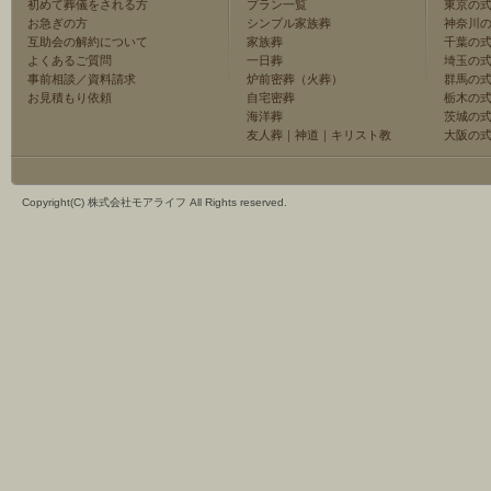
初めて葬儀をされる方
プラン一覧
東京の
お急ぎの方
シンプル家族葬
神奈川
互助会の解約について
家族葬
千葉の
よくあるご質問
一日葬
埼玉の
事前相談／資料請求
炉前密葬（火葬）
群馬の
お見積もり依頼
自宅密葬
栃木の
海洋葬
茨城の
友人葬
｜
神道
｜
キリスト教
大阪の
Copyright(C) 株式会社モアライフ All Rights reserved.