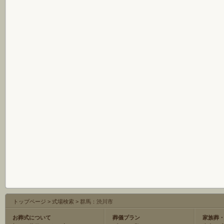
トップページ
>
式場検索
>
群馬：渋川市
お葬式について
葬儀プラン
家族葬