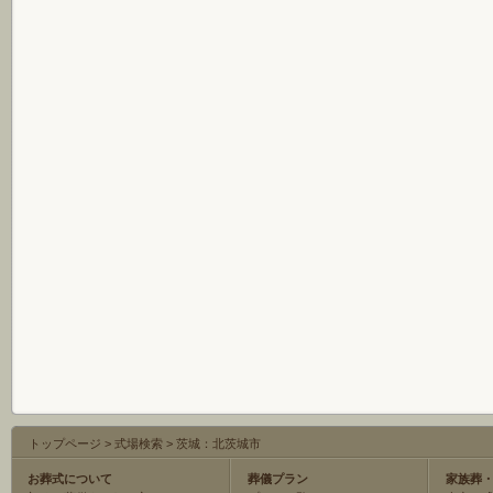
トップページ
>
式場検索
>
茨城：北茨城市
お葬式について
葬儀プラン
家族葬