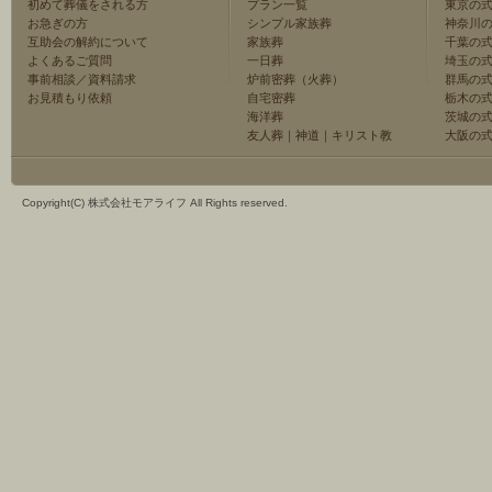
初めて葬儀をされる方
プラン一覧
東京の
お急ぎの方
シンプル家族葬
神奈川
互助会の解約について
家族葬
千葉の
よくあるご質問
一日葬
埼玉の
事前相談／資料請求
炉前密葬（火葬）
群馬の
お見積もり依頼
自宅密葬
栃木の
海洋葬
茨城の
友人葬
｜
神道
｜
キリスト教
大阪の
Copyright(C) 株式会社モアライフ All Rights reserved.