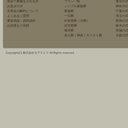
初めて葬儀をされる方
プラン一覧
東京の
お急ぎの方
シンプル家族葬
神奈川
互助会の解約について
家族葬
千葉の
よくあるご質問
一日葬
埼玉の
事前相談／資料請求
炉前密葬（火葬）
群馬の
お見積もり依頼
自宅密葬
栃木の
海洋葬
茨城の
友人葬
｜
神道
｜
キリスト教
大阪の
Copyright(C) 株式会社モアライフ All Rights reserved.