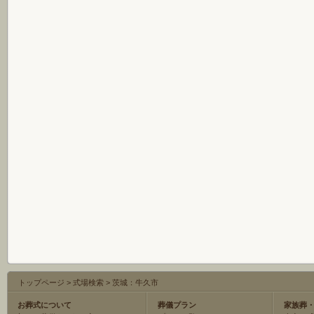
トップページ
>
式場検索
>
茨城：牛久市
お葬式について
葬儀プラン
家族葬