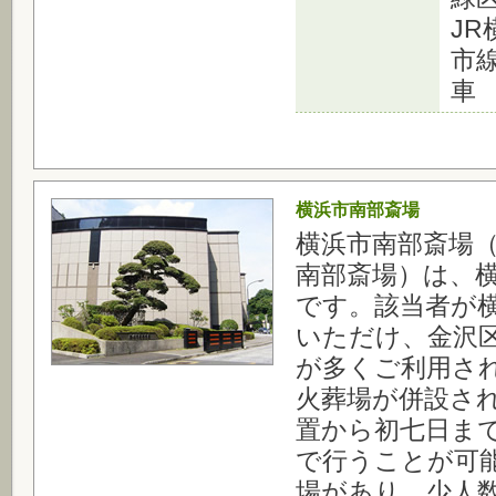
J
市
車
横浜市南部斎場
横浜市南部斎場
南部斎場）は、
です。該当者が
いただけ、金沢
が多くご利用さ
火葬場が併設さ
置から初七日ま
で行うことが可
場があり、少人