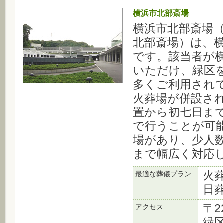
横浜市北部斎場
横浜市北部斎場
北部斎場）は、
です。該当者が
いただけ、緑区
多くご利用され
火葬場が併設さ
置から初七日ま
で行うことが可
場があり、少人
まで幅広く対応
火
最適な葬儀プラン
日
〒2
アクセス
緑区