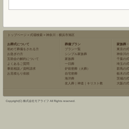
トップページ
>
式場検索
>
神奈川：横浜市旭区
お葬式について
葬儀プラン
家族葬
初めて葬儀をされる方
プラン一覧
東京の
お急ぎの方
シンプル家族葬
神奈川
互助会の解約について
家族葬
千葉の
よくあるご質問
一日葬
埼玉の
事前相談／資料請求
炉前密葬（火葬）
群馬の
お見積もり依頼
自宅密葬
栃木の
海洋葬
茨城の
友人葬
｜
神道
｜
キリスト教
大阪の
Copyright(C) 株式会社モアライフ All Rights reserved.