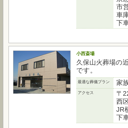
市
車
下
小西斎場
久保山火葬場の
です。
家
最適な葬儀プラン
〒2
アクセス
西区
J
下