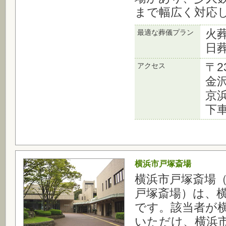
まで幅広く対応
火
最適な葬儀プラン
日
〒2
アクセス
金
京
下
横浜市戸塚斎場
横浜市戸塚斎場
戸塚斎場）は、
です。該当者が
いただけ、横浜