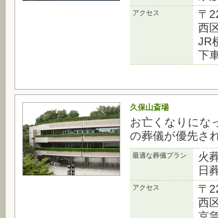
〒2
アクセス
西区
J
下
久保山斎場
お亡くなりにな
の葬儀が優先さ
火
最適な葬儀プラン
日
〒2
アクセス
西区
京