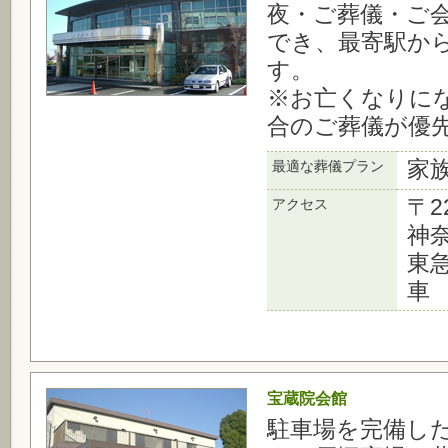
夜・ご葬儀・ご
でき、最寄駅から
す。
※お亡くなりに
合のご葬儀が優
家
最適な葬儀プラン
〒2
アクセス
神奈
東
車 
宝蔵院会館
駐車場を完備し