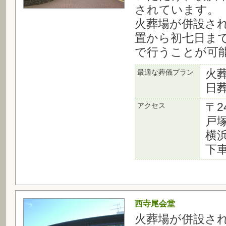
されています。
火葬場が併設さ
置から初七日ま
で行うことが可
火
最適な葬儀プラン
日
〒2
アクセス
戸塚
横
下車
西寺尾会堂
火葬場が併設さ