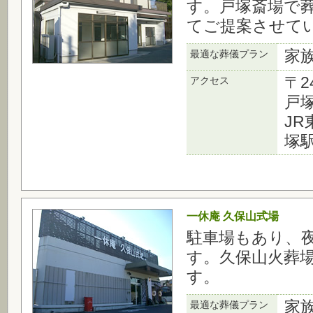
す。戸塚斎場で
てご提案させて
家
最適な葬儀プラン
〒2
アクセス
戸塚
J
塚
一休庵 久保山式場
駐車場もあり、
す。久保山火葬
す。
家
最適な葬儀プラン