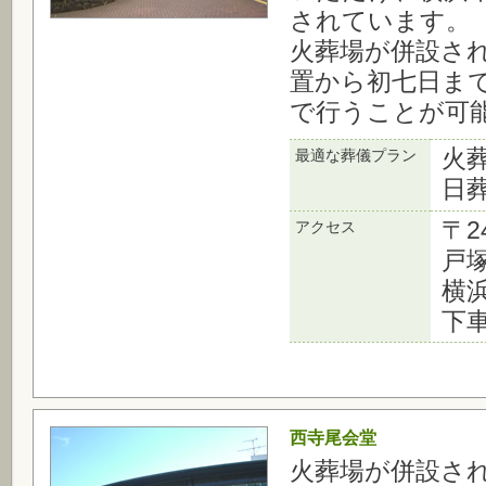
されています。
火葬場が併設さ
置から初七日ま
で行うことが可
火
最適な葬儀プラン
日
〒2
アクセス
戸塚
横
下車
西寺尾会堂
火葬場が併設さ