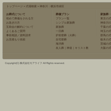
トップページ
>
式場検索
>
神奈川：横浜市緑区
お葬式について
葬儀プラン
家族葬
初めて葬儀をされる方
プラン一覧
東京の
お急ぎの方
シンプル家族葬
神奈川
互助会の解約について
家族葬
千葉の
よくあるご質問
一日葬
埼玉の
事前相談／資料請求
炉前密葬（火葬）
群馬の
お見積もり依頼
自宅密葬
栃木の
海洋葬
茨城の
友人葬
｜
神道
｜
キリスト教
大阪の
Copyright(C) 株式会社モアライフ All Rights reserved.