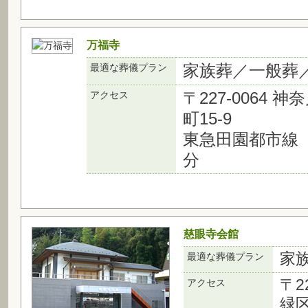
万福寺
家族葬／一般葬
最適な葬儀プラン
〒227-0064
アクセス
町15-9
東急田園都市線
分
慈眼寺会館
家
最適な葬儀プラン
〒2
アクセス
緑区