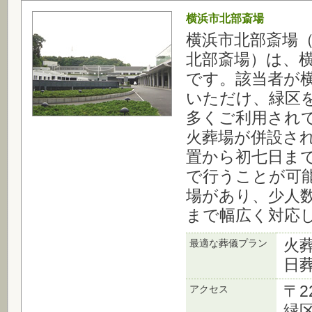
横浜市北部斎場
横浜市北部斎場
北部斎場）は、
です。該当者が
いただけ、緑区
多くご利用され
火葬場が併設さ
置から初七日ま
で行うことが可
場があり、少人
まで幅広く対応
火
最適な葬儀プラン
日
〒2
アクセス
緑区