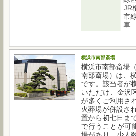
J
市
車
横浜市南部斎場
横浜市南部斎場
南部斎場）は、
です。該当者が
いただけ、金沢
が多くご利用さ
火葬場が併設さ
置から初七日ま
で行うことが可
場があり、少人