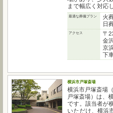
まで幅広く対応
火
最適な葬儀プラン
日
〒2
アクセス
金
京
下
横浜市戸塚斎場
横浜市戸塚斎場
戸塚斎場）は、
です。該当者が
いただけ、横浜