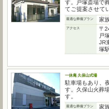
す。戸塚斎場で
てご提案させて
家
最適な葬儀プラン
〒2
アクセス
戸塚
J
塚
一休庵 久保山式場
駐車場もあり、
す。久保山火葬
す。
家
最適な葬儀プラン