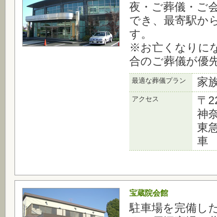
夜・ご葬儀・ご
でき、最寄駅から
す。
※お亡くなりに
合のご葬儀が優
家
最適な葬儀プラン
〒2
アクセス
神奈
東
車 
宝蔵院会館
駐車場を完備し