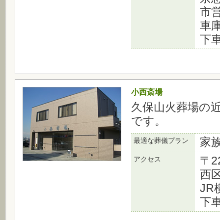
市
車
下
小西斎場
久保山火葬場の
です。
家
最適な葬儀プラン
〒2
アクセス
西区
J
下