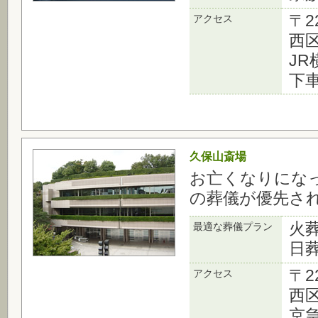
〒2
アクセス
西区
J
下
久保山斎場
お亡くなりにな
の葬儀が優先さ
火
最適な葬儀プラン
日
〒2
アクセス
西区
京