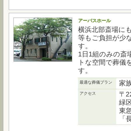
アーバスホール
横浜北部斎場に
等もご負担が少
す。
1日1組のみの斎
トな空間で葬儀
す。
家
最適な葬儀プラン
〒2
アクセス
緑区
東
「