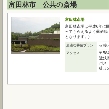
富田林市 公共の斎場
富田林斎場
富田林斎場は平成6年に
ってもらえるよう葬儀場
となります。)
最適な葬儀プラン
火葬
アクセス
〒58
近鉄
バス
徒歩