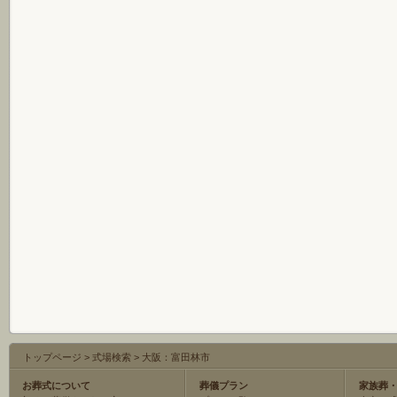
トップページ
>
式場検索
>
大阪：富田林市
お葬式について
葬儀プラン
家族葬