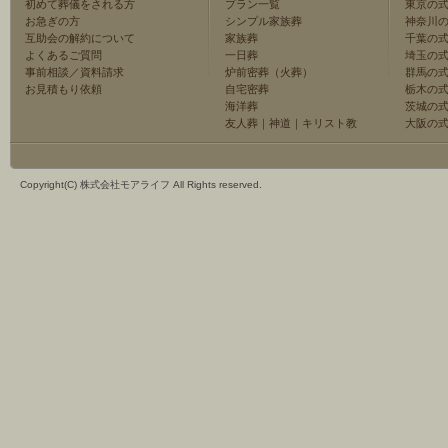
初めて葬儀をされる方
プラン一覧
東京の
お急ぎの方
シンプル家族葬
神奈川
互助会の解約について
家族葬
千葉の
よくあるご質問
一日葬
埼玉の
事前相談／資料請求
炉前密葬（火葬）
群馬の
お見積もり依頼
自宅密葬
栃木の
海洋葬
茨城の
友人葬
｜
神道
｜
キリスト教
大阪の
Copyright(C) 株式会社モアライフ All Rights reserved.