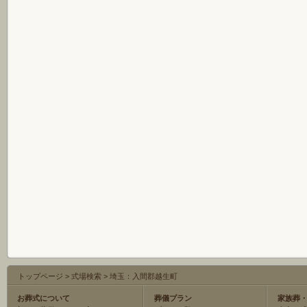
トップページ
>
式場検索
>
埼玉：入間郡越生町
お葬式について
葬儀プラン
家族葬