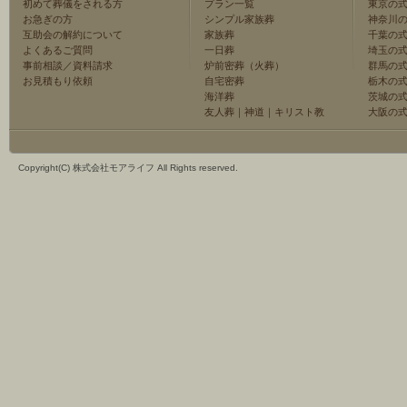
初めて葬儀をされる方
プラン一覧
東京の
お急ぎの方
シンプル家族葬
神奈川
互助会の解約について
家族葬
千葉の
よくあるご質問
一日葬
埼玉の
事前相談／資料請求
炉前密葬（火葬）
群馬の
お見積もり依頼
自宅密葬
栃木の
海洋葬
茨城の
友人葬
｜
神道
｜
キリスト教
大阪の
Copyright(C) 株式会社モアライフ All Rights reserved.