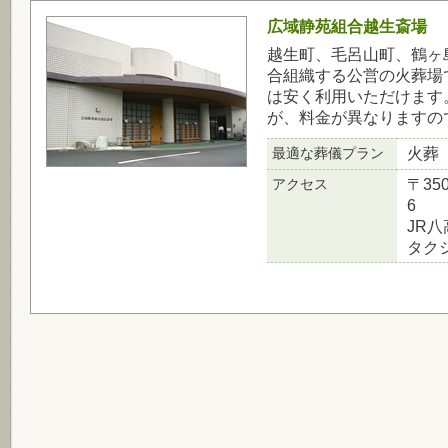
広域静苑組合越生斎場
越生町、毛呂山町、鶴ヶ
合組織する公営の火葬場
は安く利用いただけます
が、料金が異なりますの
最適な葬儀プラン
火葬
アクセス
〒35
6
JR
タク