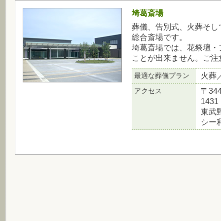
埼葛斎場
葬儀、告別式、火葬そし
総合斎場です。
埼葛斎場では、花祭壇・
ことが出来ません。ご注
最適な葬儀プラン
火葬
アクセス
〒34
1431
東武
シー