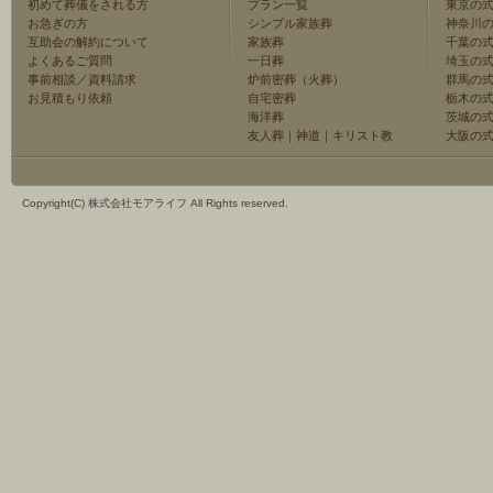
初めて葬儀をされる方
プラン一覧
東京の
お急ぎの方
シンプル家族葬
神奈川
互助会の解約について
家族葬
千葉の
よくあるご質問
一日葬
埼玉の
事前相談／資料請求
炉前密葬（火葬）
群馬の
お見積もり依頼
自宅密葬
栃木の
海洋葬
茨城の
友人葬
｜
神道
｜
キリスト教
大阪の
Copyright(C) 株式会社モアライフ All Rights reserved.