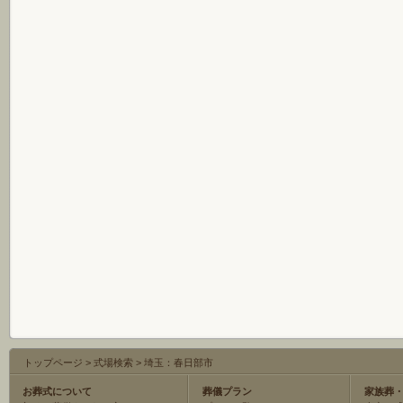
トップページ
>
式場検索
>
埼玉：春日部市
お葬式について
葬儀プラン
家族葬