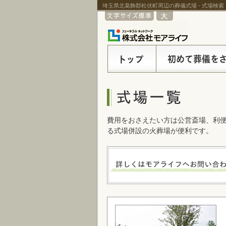
埼玉県北葛飾郡松伏町周辺の葬儀式場 - 式場検索
費用をおさえたい方は公営斎場、利
る式場併設の火葬場が便利です。