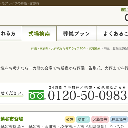
 - モアライフの葬儀・家族葬
葬儀・家族葬・お葬式ならモアライフTOP
>
式場検索
> 埼玉：北葛飾郡松
便性をお考えなら一カ所の会場でお通夜から葬儀・告別式、火葬までを
越谷市斎場
越谷市斎場は、越谷市・吉川市・松伏市の３市で共同運営している公