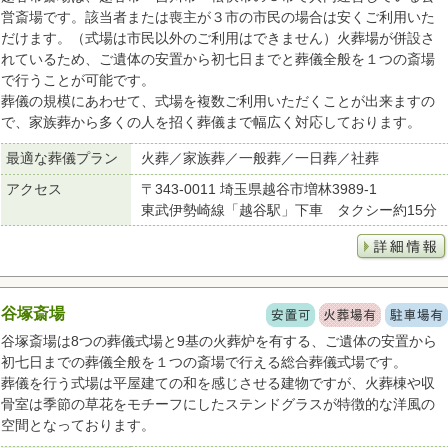
営斎場です。該当者または喪主が３市の市民の場合は安くご利用いた
だけます。（式場は市民以外のご利用はできません）火葬場が併設さ
れているため、ご遺体の安置から初七日までと葬儀全般を１つの斎場
で行うことが可能です。
葬儀の規模にあわせて、式場を複数ご利用いただくことが出来ますの
で、家族葬から多くの人を招く葬儀まで幅広く対応しております。
最適な葬儀プラン
火葬／家族葬／一般葬／一日葬／社葬
アクセス
〒343-0011 埼玉県越谷市増林3989-1
東武伊勢崎線「越谷駅」下車 タクシー約15分
谷塚斎場
谷塚斎場は8つの葬儀式場と9基の火葬炉を有する、ご遺体の安置から
初七日までの葬儀全般を１つの斎場で行える総合葬儀式場です。
葬儀を行う式場は平屋建ての和を感じさせる建物ですが、火葬棟や収
骨室は季節の草花をモチーフにしたステンドグラスが特徴的な洋風の
空間となっております。