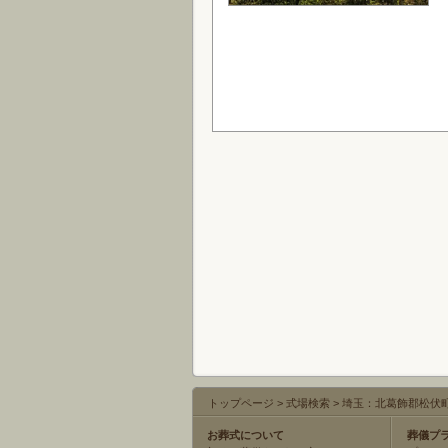
トップページ
>
式場検索
>
埼玉：北葛飾郡松伏
お葬式について
葬儀プ