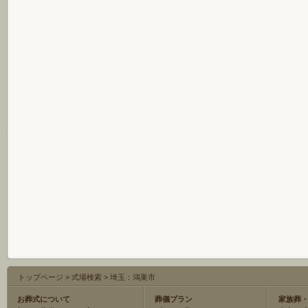
トップページ
>
式場検索
>
埼玉：鴻巣市
お葬式について
葬儀プラン
家族葬