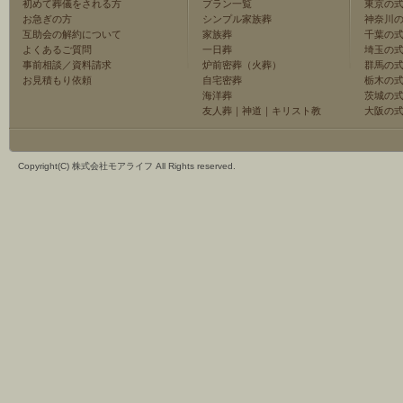
初めて葬儀をされる方
プラン一覧
東京の
お急ぎの方
シンプル家族葬
神奈川
互助会の解約について
家族葬
千葉の
よくあるご質問
一日葬
埼玉の
事前相談／資料請求
炉前密葬（火葬）
群馬の
お見積もり依頼
自宅密葬
栃木の
海洋葬
茨城の
友人葬
｜
神道
｜
キリスト教
大阪の
Copyright(C) 株式会社モアライフ All Rights reserved.